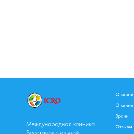
О клини
О клини
Врачи
Международная клиника
Отзывы
Восстановительной